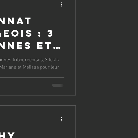
nnat
eois : 3
nnes et
SIS
onnes fribourgeoises, 3 tests
 Mariana et Mélissa pour leur
phy