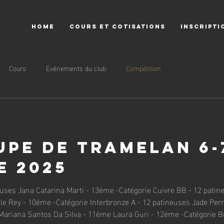
HOME
COURS ET COTISATIONS
INSCRIPTI
Cours
Evénements du club
Compétition
PE DE TRAMELAN 6-7
E 2025
arina Marti - 13éme -Catégorie Cuivre BB - 12 patineuses Malorie Zosso - 4éme
le Rey - 10éme -Catégorie Interbronze A - 12 patineuses Jade Per
 Mariana Santos Da Silva - 11éme Laura Guri - 12éme -Catégorie B