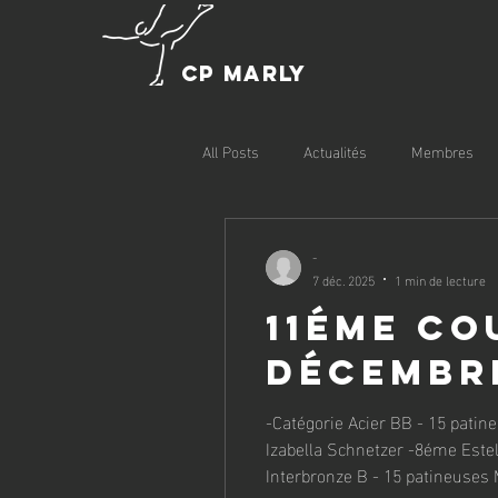
CP MARLY
All Posts
Actualités
Membres
-
7 déc. 2025
1 min de lecture
11éme COU
DéCEMBR
-Catégorie Acier BB - 15 patineuses Jana Cat
Izabella Schnetzer -8éme Estel
Interbronze B - 15 patineuses