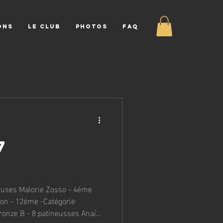
ONS
LE CLUB
PHOTOS
FAQ
ron - 12éme -Catégorie
ronze B - 8 patineusses Anaïs