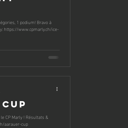
ly: https://www.cpmarly.ch/ice-
e
 Cup
ch/aarauer-cup