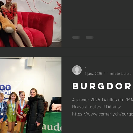
-
5 janv. 2025
1 min de lecture
Burgdor
4 janvier 2025 14 filles du CP 
Bravo à toutes !! Détails:
https://www.cpmarly.ch/burgd