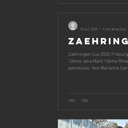
-
29 oct. 2025
1 min de lecture
Zaehring
Zaehringen Cup 2025: Fribourg du
12ème Jana Marti 13ème Rhéane Eggenberg INTERBRONZ
patineuses 1ère Marianna Santos da Silva 2ème Lau
SPORT DE MASSE I (Test SIS) - 25 patineuses 9ème Noa Fuhrmann 24ème Yarine Fuhrmann Programme de la compétition:
https://patinageromand.ch/w