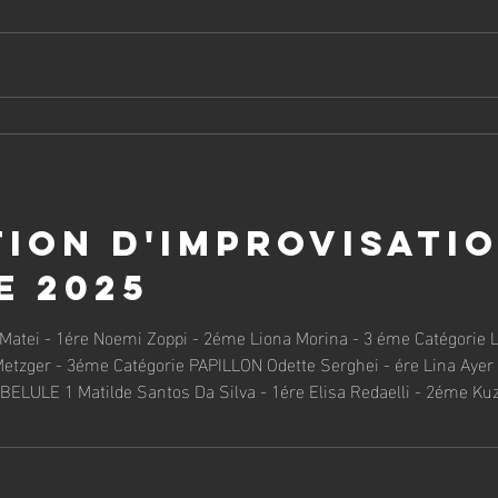
éme -Catégorie Minime ARP -13 patineusses Noa Fuhrmann - 5éme L
ion d'improvisation
e 2025
Rokaya Koumaisawi -
3éme Marine Falk - 4éme Margot Frey - 5éme Lisa Ressi Encarnacion - 6éme Melina Patk