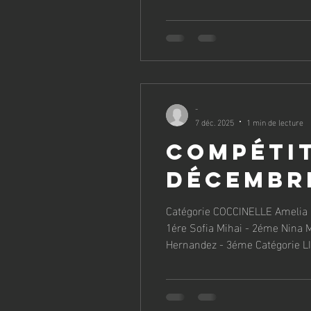
Andrey - 4éme Laura Peiry - 8
-
7 déc. 2025
1 min de lecture
Compétit
décembr
Catégorie COCCINELLE Amelia Matei - 1ére Noemi Zoppi - 2éme Liona Morina - 3 éme Catégorie LUCIOLE 
1ére Sofia Mihai - 2éme Nina Metzger - 3éme Catégorie PAPILLON Odette Serghei - ére Lina Ayer - 2éme Nohemie Poveda
Hernandez - 3éme Catégorie LIBELULE 1 Matilde Santos Da Silva - 1ére Elisa Redaelli - 2éme Kuznetsova Sofia Catherine -