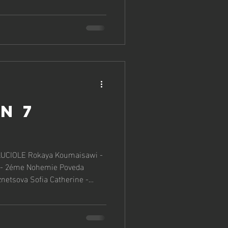
ien vers les résultats...
 7
ovic - 7éme Catégorie LI