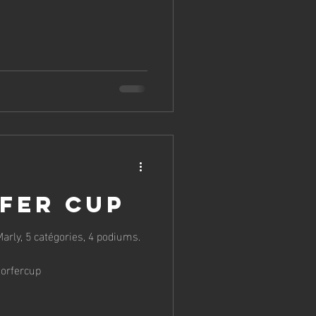
fer Cup
Marly, 5 catégories, 4 podiums.
orfercup