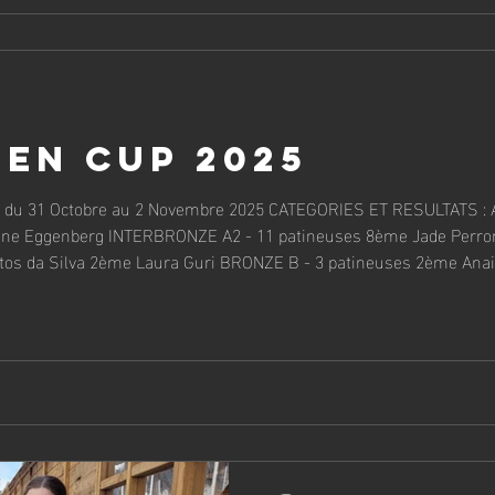
en Cup 2025
 31 Octobre au 2 Novembre 2025 CATEGORIES ET RESULTATS : ACIER B - 17 p
E A2 - 11 patineuses 8ème Jade Perron INTERBRONZE B - 5
ra Guri BRONZE B - 3 patineuses 2ème Anais Andrey 3ème Laura Peiry