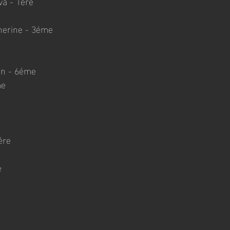
va - 1ére 
herine - 3éme
on - 6éme
me
 
ére
e