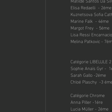
Matilde Santos Da Sil
Elisa Redaelli  - 2éme
Kuznetsova Sofia Cat
Marine Falk  - 4éme
Margot Frey  - 5éme
Lisa Ressi Encarnaci
Melina Patkovic - 7é
Catégorie LIBELULE 2
Sophie Anaïs Gyr -  1
Sarah Gallo -2éme
Chloé Plaschy  -3 ém
Catégorie Chrome
Anna Piller -1ére
Lucia Müller - 2éme