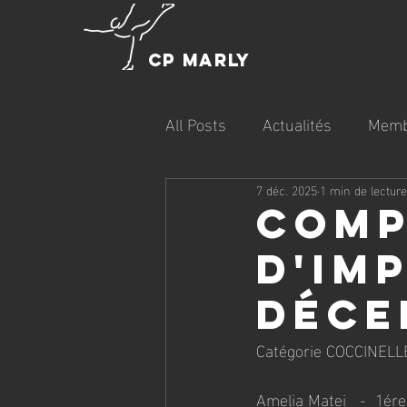
CP MARLY
All Posts
Actualités
Memb
7 déc. 2025
1 min de lecture
Comp
d'im
déce
Catégorie COCCINELL
Amelia Matei   -  1ére