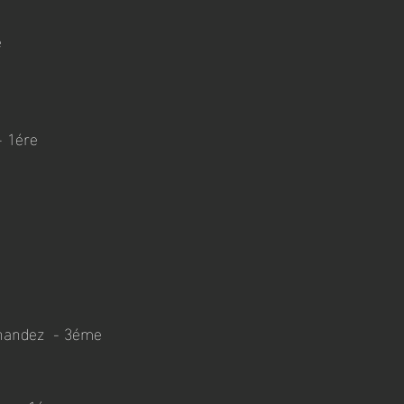
e
 1ére  
andez  - 3éme