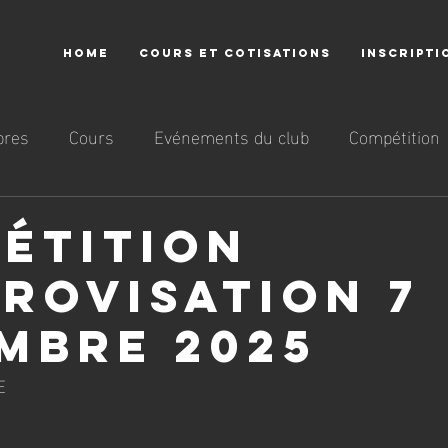
HOME
COURS ET COTISATIONS
INSCRIPTI
res
Cours
Evénements du club
Compétition
étition
provisation 7
mbre 2025
E