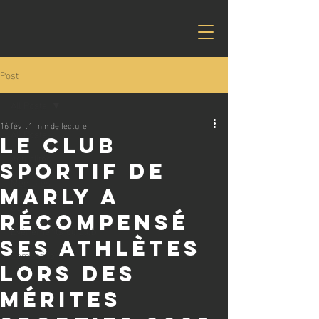
Post
All Posts
16 févr.
1 min de lecture
All Posts
Le Club
Actualités
sportif de
Membres
Marly a
Cours
récompensé
Evénements du club
ses athlètes
Compétition
lors des
Mérites