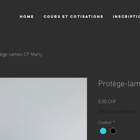
HOME
COURS ET COTISATIONS
INSCRIPTI
tège-lames CP Marly
Protège-lam
Prix
5.00 CHF
Retrait à la patinoire
Couleur
*