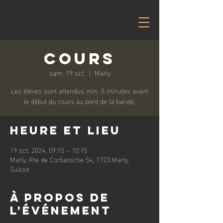
Cours
sam. 19 oct.
  |  
Marly
Les élèves sont attendus min. 5 minutes avant
le début du cours au bord de la bande.
Heure et lieu
19 oct. 2024, 09:15 – 10:15
Marly, Rte de Corbaroche 54, 1723 Marly,
Suisse
À propos de
l'événement