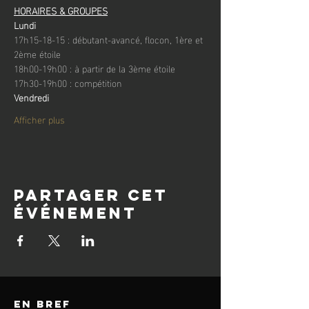
HORAIRES & GROUPES
Lundi
17h15-18-15 : débutant-avancé, flocon, 1ère et 
2ème étoile
18h00-19h00 : à partir de la 3ème étoile
17h30-19h00 : compétition
Vendredi
Afficher plus
Partager cet
événement
en bref