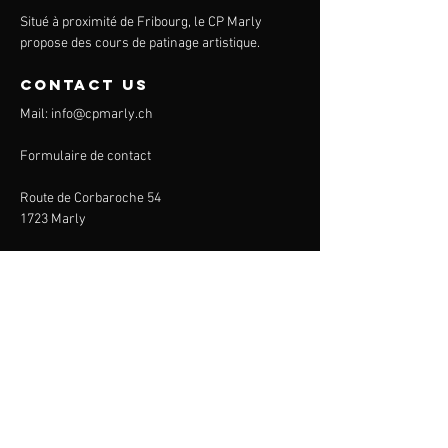
Situé à proximité de Fribourg, le CP Marly
propose des cours de patinage artistique.
contact us
Mail:
info@cpmarly.ch
Formulaire de contact
Route de Corbaroche 54
1723 Marly
CP Marly