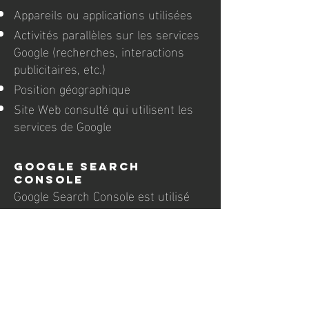
Appareils ou applications utilisées
Activités parallèles sur les services
Google (recherches, interactions
publicitaires, etc.)
Position géographique
Site Web consulté qui utilisent les
services de Google
Google Search
Console
Google Search Console est utilisé
pour suivre et ajuster le
référencement de notre site, ainsi
que de déceler d'éventuelles
erreurs. Cet outil permet aussi de
régler le plus rapidement possible
le déréférencement d’un contenu