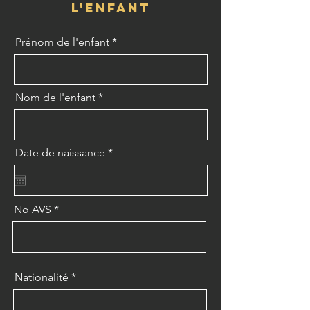
l'enfant
Prénom de l'enfant
Nom de l'enfant
r
Date de naissance
*
e
q
u
i
r
No AVS
e
d
Nationalité