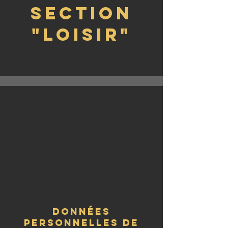
section
"loisir"
données
personnelles de