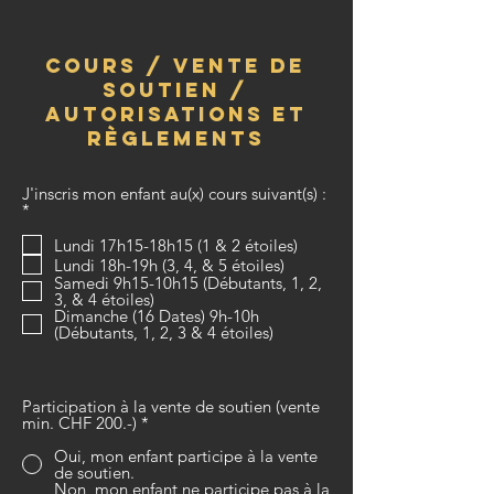
cours / vente de
soutien /
autorisations et
règlements
J'inscris mon enfant au(x) cours suivant(s) :
O
*
b
l
Lundi 17h15-18h15 (1 & 2 étoiles)
i
Lundi 18h-19h (3, 4, & 5 étoiles)
g
Samedi 9h15-10h15 (Débutants, 1, 2,
a
3, & 4 étoiles)
t
Dimanche (16 Dates) 9h-10h
o
(Débutants, 1, 2, 3 & 4 étoiles)
i
r
e
Participation à la vente de soutien (vente
min. CHF 200.-)
*
Oui, mon enfant participe à la vente
de soutien.
Non, mon enfant ne participe pas à la