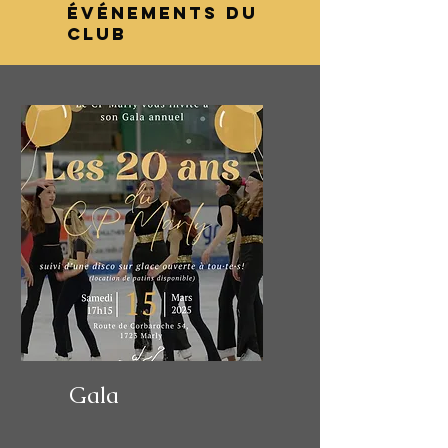
événements DU
CLUB
Gala