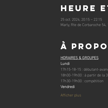
Heure e
25 oct. 2024, 20:15 – 22:15
Marly, Rte de Corbaroche 54, 
À propo
HORAIRES & GROUPES
Lundi
17h15-18-15 : débutant-avancé
18h00-19h00 : à partir de la 
17h30-19h00 : compétition
Vendredi
Afficher plus