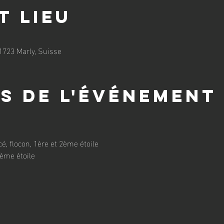
t lieu
1723 Marly, Suisse
s de l'événement
, flocon, 1ère et 2ème étoile
3ème étoile