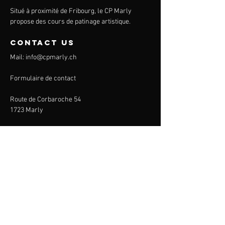
Situé à proximité de Fribourg, le CP Marly
propose des cours de patinage artistique.
contact us
Mail:
info@cpmarly.ch
Formulaire de contact
Route de Corbaroche 54
1723 Marly
CP Marly