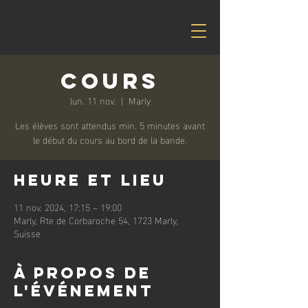
Cours
lun. 11 nov.
  |  
Marly
Les élèves sont attendus min. 5 minutes avant
le début du cours au bord de la bande.
Heure et lieu
11 nov. 2024, 17:15 – 19:00
Marly, Rte de Corbaroche 54, 1723 Marly,
Suisse
À propos de
l'événement