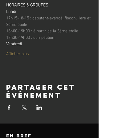
HORAIRES & GROUPES
Lundi
17h15-18-15 : débutant-avancé, flocon, 1ère et 
2ème étoile
18h00-19h00 : à partir de la 3ème étoile
17h30-19h00 : compétition
Vendredi
Afficher plus
Partager cet
événement
en bref