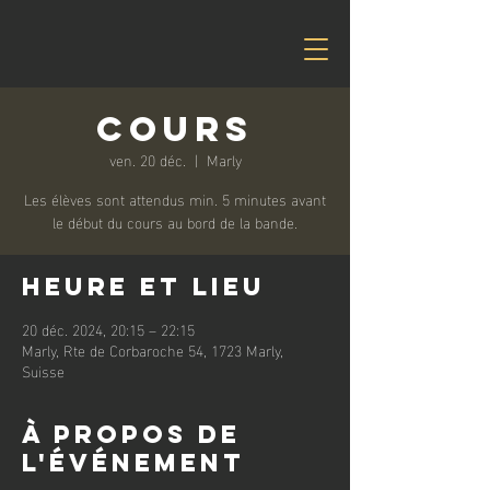
Cours
ven. 20 déc.
  |  
Marly
Les élèves sont attendus min. 5 minutes avant
le début du cours au bord de la bande.
Heure et lieu
20 déc. 2024, 20:15 – 22:15
Marly, Rte de Corbaroche 54, 1723 Marly,
Suisse
À propos de
l'événement