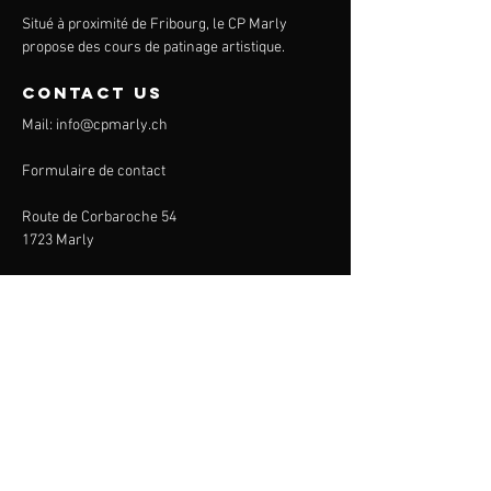
Situé à proximité de Fribourg, le CP Marly
propose des cours de patinage artistique.
contact us
Mail:
info@cpmarly.ch
Formulaire de contact
Route de Corbaroche 54
1723 Marly
CP Marly