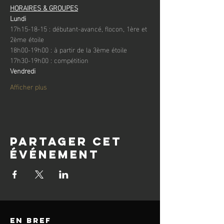
HORAIRES & GROUPES
Lundi
17h15-18-15 : débutant-avancé, flocon, 1ère et 
2ème étoile
18h00-19h00 : à partir de la 3ème étoile
17h30-19h00 : compétition
Vendredi
Afficher plus
Partager cet
événement
en bref