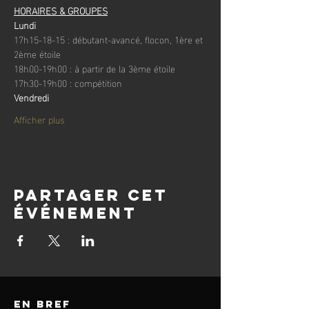
HORAIRES & GROUPES
Lundi
17h15-18-15 : débutant-avancé, flocon, 1ère et 
2ème étoile
18h00-19h00 : à partir de la 3ème étoile
17h30-19h00 : compétition
Vendredi
Afficher plus
Partager cet
événement
en bref