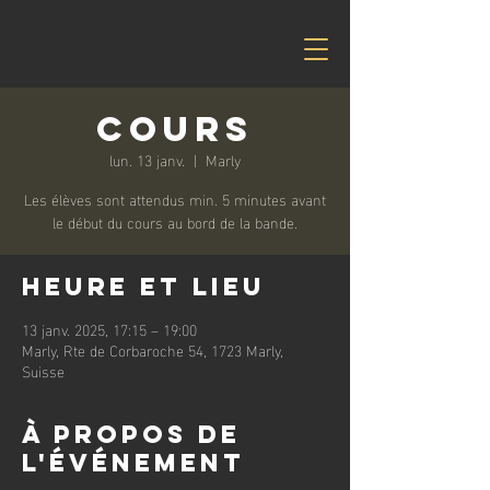
Cours
lun. 13 janv.
  |  
Marly
Les élèves sont attendus min. 5 minutes avant
le début du cours au bord de la bande.
Heure et lieu
13 janv. 2025, 17:15 – 19:00
Marly, Rte de Corbaroche 54, 1723 Marly,
Suisse
À propos de
l'événement