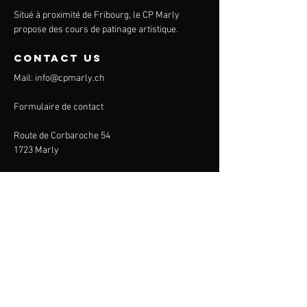
Situé à proximité de Fribourg, le CP Marly
propose des cours de patinage artistique.
contact us
Mail:
info@cpmarly.ch
Formulaire de contact
Route de Corbaroche 54
1723 Marly
CP Marly