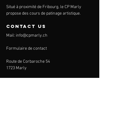
Situé à proximité de Fribourg, le CP Marly
propose des cours de patinage artistique.
contact us
Mail:
info@cpmarly.ch
Formulaire de contact
Route de Corbaroche 54
1723 Marly
CP Marly