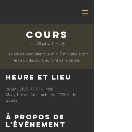
Cours
lun. 20 janv.
  |  
Marly
Les élèves sont attendus min. 5 minutes avant
le début du cours au bord de la bande.
Heure et lieu
20 janv. 2025, 17:15 – 19:00
Marly, Rte de Corbaroche 54, 1723 Marly,
Suisse
À propos de
l'événement