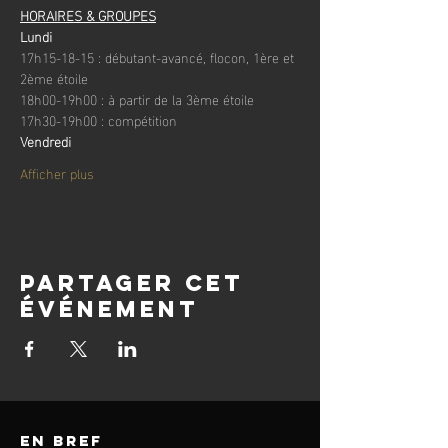
HORAIRES & GROUPES
Lundi
17h15-18-15 : débutant-avancé, flocon, 1ère et 
2ème étoile
18h00-19h00 : à partir de la 3ème étoile
17h30-19h00 : compétition
Vendredi
Afficher plus
Partager cet
événement
en bref