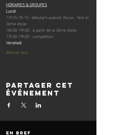
HORAIRES & GROUPES
Lundi
17h15-18-15 : débutant-avancé, flocon, 1ère et 
2ème étoile
18h00-19h00 : à partir de la 3ème étoile
17h30-19h00 : compétition
Vendredi
Afficher plus
Partager cet
événement
en bref