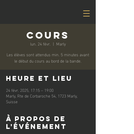
Cours
lun. 24 févr.
  |  
Marly
Les élèves sont attendus min. 5 minutes avant
le début du cours au bord de la bande.
Heure et lieu
24 févr. 2025, 17:15 – 19:00
Marly, Rte de Corbaroche 54, 1723 Marly,
Suisse
À propos de
l'événement