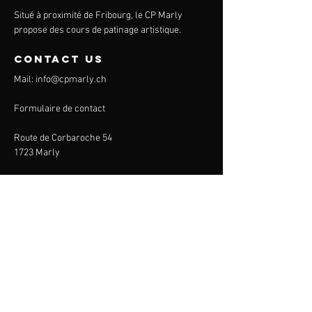
Situé à proximité de Fribourg, le CP Marly
propose des cours de patinage artistique.
contact us
Mail:
info@cpmarly.ch
Formulaire de contact
Route de Corbaroche 54
1723 Marly
CP Marly