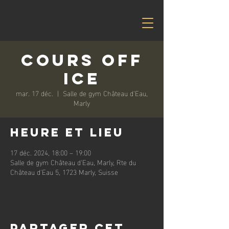
Cours off
ice
mar. 17 déc.
  |  
Salle de gym Château d'Eau,
Marly
Heure et lieu
17 déc. 2024, 18:00 – 19:00
Salle de gym Château d'Eau, Marly, Rte du
Château d'Eau 5, 1723 Marly, Suisse
Partager cet