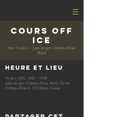
Cours off
ice
mar. 14 janv.
  |  
Salle de gym Château d'Eau,
Marly
Heure et lieu
14 janv. 2025, 18:00 – 19:00
Salle de gym Château d'Eau, Marly, Rte du
Château d'Eau 5, 1723 Marly, Suisse
Partager cet