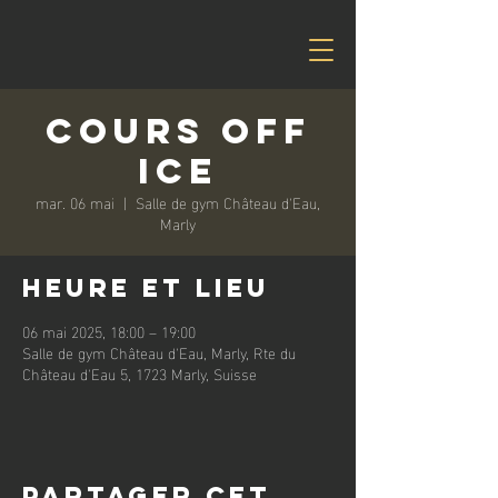
Cours off
ice
mar. 06 mai
  |  
Salle de gym Château d'Eau,
Marly
Heure et lieu
06 mai 2025, 18:00 – 19:00
Salle de gym Château d'Eau, Marly, Rte du
Château d'Eau 5, 1723 Marly, Suisse
Partager cet