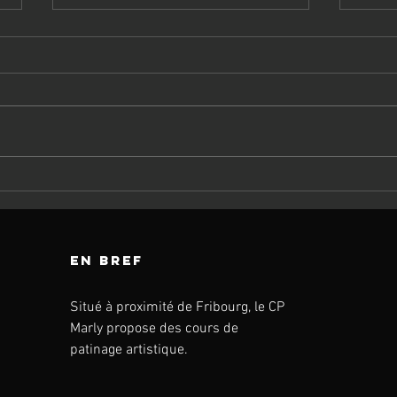
Camp de
CH
patinage: ETE
RO
2026
LE
en bref
Situé à proximité de Fribourg, le CP
Marly propose des cours de
patinage artistique.