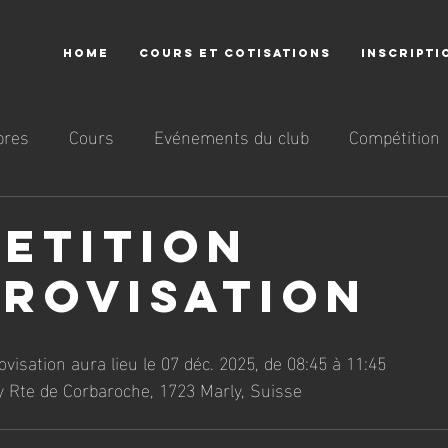
HOME
COURS ET COTISATIONS
INSCRIPTI
res
Cours
Evénements du club
Compétition
etition
provisation
visation aura lieu le 07 déc. 2025, de 08:45 à 11:45
ly Rte de Corbaroche, 1723 Marly, Suisse