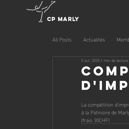
CP MARLY
All Posts
Actualités
Memb
5 oct. 2025
1 min de lecture
Comp
d'im
La compétition d'impro
à la Patinoire de Mar
(frais 30CHF)