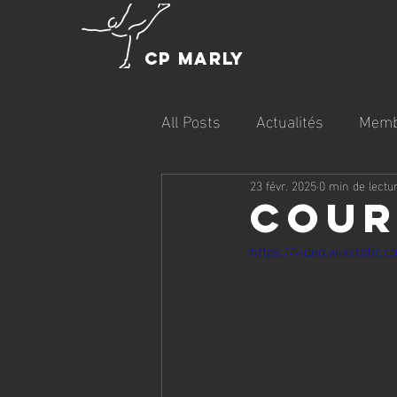
CP MARLY
All Posts
Actualités
Memb
23 févr. 2025
0 min de lectu
Cour
https://video.wixstati