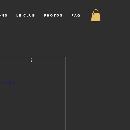
ONS
LE CLUB
PHOTOS
FAQ
ile.mp4