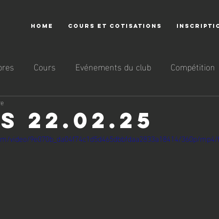
HOME
COURS ET COTISATIONS
INSCRIPTI
res
Cours
Evénements du club
Compétition
re
s 22.02.25
c.com/video/9e070b_da04f74c1d5d465dbbfdaa2833a18414/360p/mp4/f