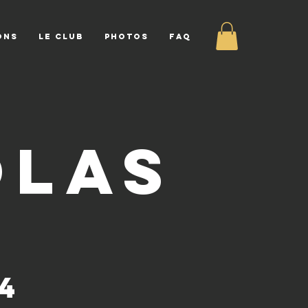
ONS
LE CLUB
PHOTOS
FAQ
olas
4