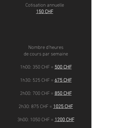
Cotisation annuelle
150 CHF
Nombre d'heures
de cours par semaine
1h00: 350 CHF =
500 CHF
1h30: 525 CHF =
675 CHF
2h00: 700 CHF =
850 CHF
2h30: 875 CHF =
1025 CHF
3h00: 1050 CHF =
1200 CHF