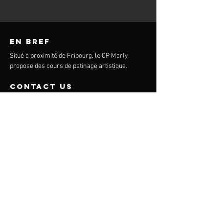
en bref
Situé à proximité de Fribourg, le CP Marly
propose des cours de patinage artistique.
contact us
Mail:
info@cpmarly.ch
Formulaire de contact
Route de Corbaroche 54
1723 Marly